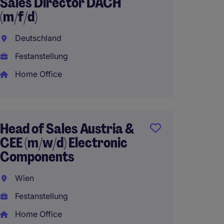
Sales Director DACH
Archi
(m/f/d)
Securi
Deutschland
Österr
Festanstellung
Festan
Home Office
EUR75.
Home 
Head of Sales Austria &
CEE (m/w/d) Electronic
Channe
Components
Manage
Infras
Wien
Festanstellung
Wien
Home Office
Festan