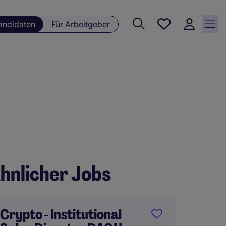
Meine
andidaten
Für Arbeitgeber
Jobs , 0
currently
saved
jobs
hnlicher Jobs
Crypto - Institutional
Archit