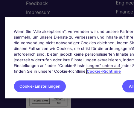
Enginee
Feedback
Finance
Impressum
Health,
Land/Region
Human 
Allgemeine Vertragsbedingungen
Wenn Sie "Alle akzeptieren", verwenden wir und unsere Partner 
sammeln, um unsere Dienste zu verbessern und Inhalte auf Ihr
Informa
Barrierefreiheit
die Verwendung nicht notwendiger Cookies ablehnen, indem Sie a
Unser Hinweisgebersystem
diesem Fall setzen wir Cookies, die strikt für die ordnungsge
erforderlich sind, bieten jedoch keine personalisierten Inhalte a
Cook
jederzeit widerrufen oder Ihre Einstellungen aktualisieren, inde
Zertifizierungen
Einstellungen an" oder "Cookie-Einstellungen" unten auf jeder S
finden Sie in unserer Cookie-Richtlinie.
Cookie-Richtlinie
Cookie-Einstellungen
Al