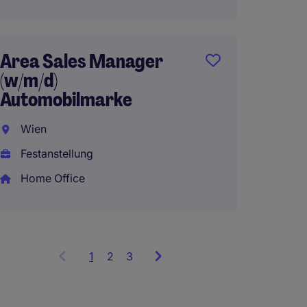
EUR110
Area Sales Manager
(w/m/d)
Enterp
Automobilmarke
Manag
(m/w/d
Wien
Festanstellung
Wien
Home Office
Festan
1
Showing
2
3
items
1
to