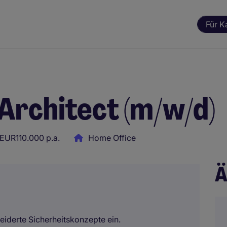
Für K
Architect (m/w/d)
EUR110.000 p.a.
Home Office
Ä
iderte Sicherheitskonzepte ein.