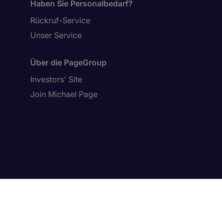
Haben Sie Personalbedarf?
Rückruf-Service
Unser Service
Über die PageGroup
Investors' Site
Join Michael Page