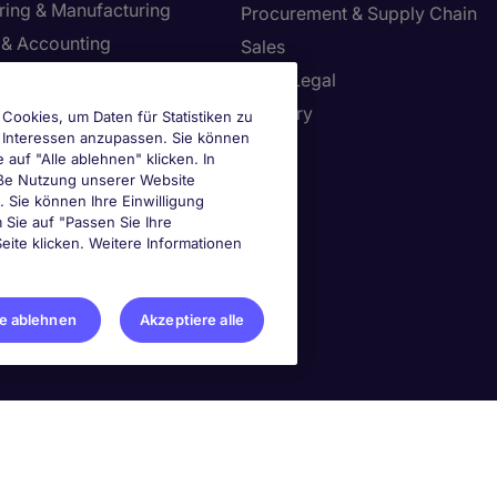
ring & Manufacturing
Procurement & Supply Chain
 & Accounting
Sales
 Safety & Environment
Tax & Legal
Resources
Treasury
Cookies, um Daten für Statistiken zu
e Interessen anzupassen. Sie können
tion Technology
uf "Alle ablehnen" klicken. In
mäße Nutzung unserer Website
n. Sie können Ihre Einwilligung
ie-Einstellungen
m Sie auf "Passen Sie Ihre
eite klicken. Weitere Informationen
le ablehnen
Akzeptiere alle