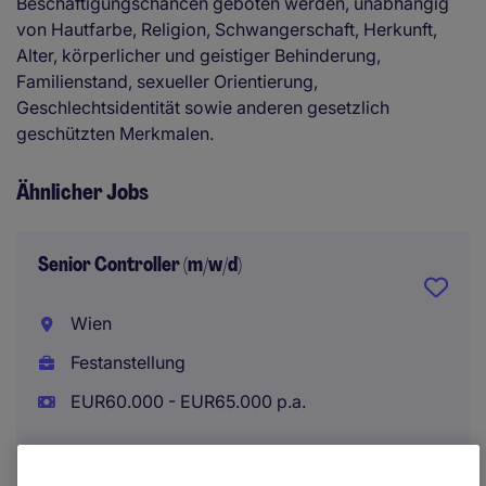
Beschäftigungschancen geboten werden, unabhängig
von Hautfarbe, Religion, Schwangerschaft, Herkunft,
Alter, körperlicher und geistiger Behinderung,
Familienstand, sexueller Orientierung,
Geschlechtsidentität sowie anderen gesetzlich
geschützten Merkmalen.
Ähnlicher Jobs
Senior Controller (m/w/d)
Wien
Festanstellung
EUR60.000 - EUR65.000 p.a.