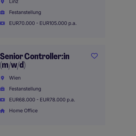
Linz
Wien
Festanstellung
Festan
EUR70.000 - EUR105.000 p.a.
EUR65.
Senior Controller:in
C#.ne
(m/w/d)
Develo
Wien
Wien
Festanstellung
Festan
EUR68.000 - EUR78.000 p.a.
EUR65.
Home Office
Home 