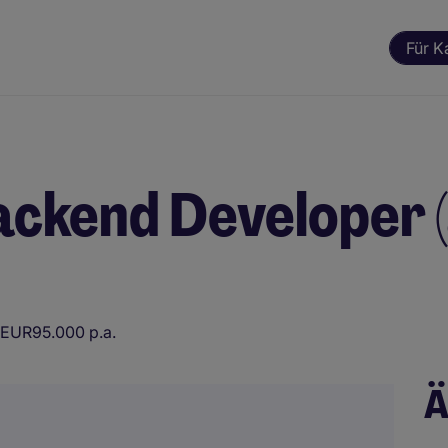
Für K
ackend Developer (
EUR95.000 p.a.
Ä