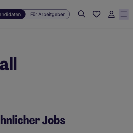
Meine
andidaten
Für Arbeitgeber
Jobs , 0
currently
saved
jobs
all
hnlicher Jobs