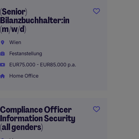
(Senior)
Senior
Bilanzbuchhalter:in
Develo
(m/w/d)
C#/.N
Wien
Wien
Festanstellung
Festan
EUR75.000 - EUR85.000 p.a.
EUR75.
Home Office
Home 
Compliance Officer
Busine
Information Security
Produc
(all genders)
gender