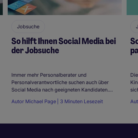
Jobsuche
So hilft Ihnen Social Media bei
So
der Jobsuche
p
Immer mehr Personalberater und
Die
Personalverantwortliche suchen auch über
Kin
Social Media nach geeigneten Kandidaten.…
sic
Autor
Michael Page
3 Minuten Lesezeit
Au