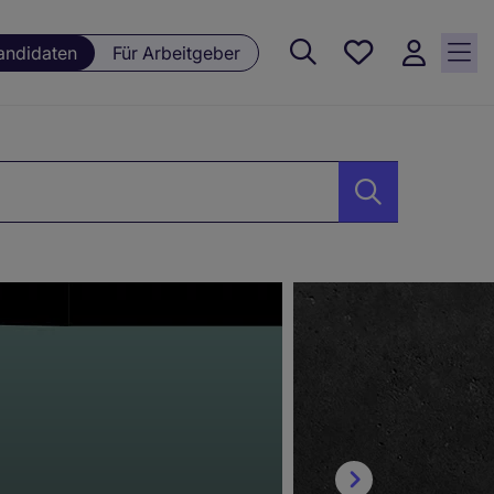
Meine
andidaten
Für Arbeitgeber
Jobs , 0
currently
saved
jobs
1641