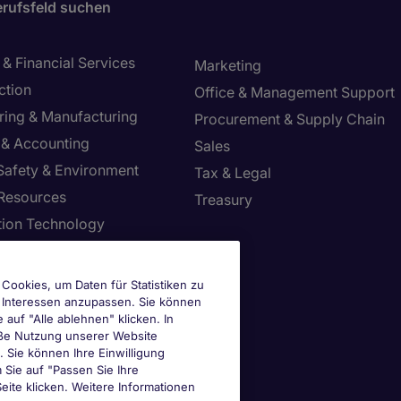
rufsfeld suchen
& Financial Services
Marketing
ction
Office & Management Support
ring & Manufacturing
Procurement & Supply Chain
 & Accounting
Sales
 Safety & Environment
Tax & Legal
Resources
Treasury
tion Technology
ie-Einstellungen
Cookies, um Daten für Statistiken zu
e Interessen anzupassen. Sie können
uf "Alle ablehnen" klicken. In
mäße Nutzung unserer Website
n. Sie können Ihre Einwilligung
m Sie auf "Passen Sie Ihre
eite klicken. Weitere Informationen