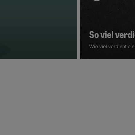
So viel verd
Wie viel verdient e