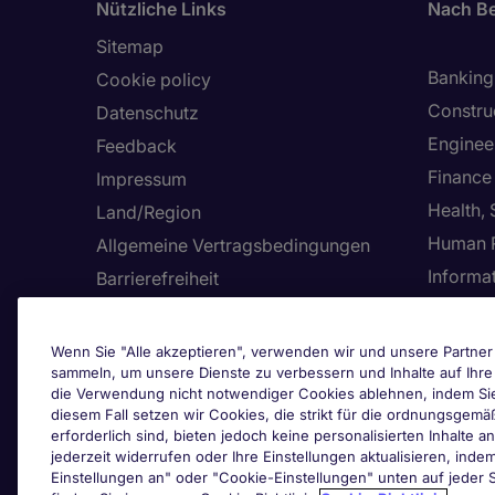
Nützliche Links
Nach Be
Sitemap
Banking 
Cookie policy
Constru
Datenschutz
Enginee
Feedback
Finance
Impressum
Health,
Land/Region
Human 
Allgemeine Vertragsbedingungen
Informa
Barrierefreiheit
Unser Hinweisgebersystem
Cook
Wenn Sie "Alle akzeptieren", verwenden wir und unsere Partner 
Zertifizierungen
sammeln, um unsere Dienste zu verbessern und Inhalte auf Ihr
die Verwendung nicht notwendiger Cookies ablehnen, indem Sie a
diesem Fall setzen wir Cookies, die strikt für die ordnungsge
erforderlich sind, bieten jedoch keine personalisierten Inhalte a
jederzeit widerrufen oder Ihre Einstellungen aktualisieren, inde
Einstellungen an" oder "Cookie-Einstellungen" unten auf jeder S