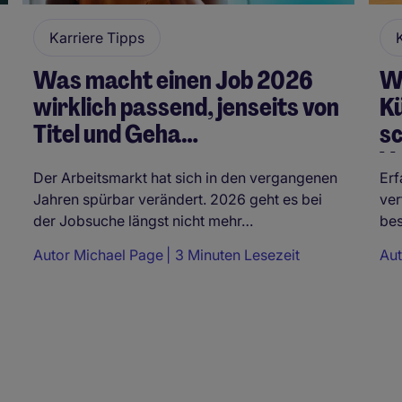
Karriere Tipps
Was macht einen Job 2026
W
wirklich passend, jenseits von
K
Titel und Geha…
sc
V
Der Arbeitsmarkt hat sich in den vergangenen
Erf
Jahren spürbar verändert. 2026 geht es bei
ver
der Jobsuche längst nicht mehr…
bes
Autor Michael Page
3 Minuten Lesezeit
Au