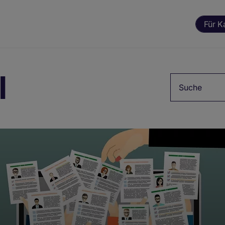
Für K
l
Suchbegriff