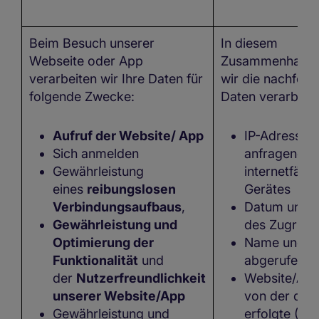
Beim Besuch unserer
In diesem
Webseite oder App
Zusammenhang 
verarbeiten wir Ihre Daten für
wir die nachfol
folgende Zwecke:
Daten verarbeite
Aufruf der Website/ App
IP-Adresse 
Sich anmelden
anfragenden
Gewährleistung
internetfähi
eines
reibungslosen
Gerätes
Verbindungsaufbaus
,
Datum und U
Gewährleistung und
des Zugriffs
Optimierung der
Name und U
Funktionalität
und
abgerufenen
der
Nutzerfreundlichkeit
Website/Appl
unserer Website/App
von der der 
Gewährleistung und
erfolgte (Ref