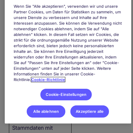
Wenn Sie "Alle akzeptieren", verwenden wir und unsere
Partner Cookies, um Daten für Statistiken zu sammeln, um
unsere Dienste zu verbessern und Inhalte auf Ihre
Interessen anzupassen. Sie können die Verwendung nicht
notwendiger Cookies ablehnen, indem Sie auf "Alle
Wir verarbeiten Ihre
In diesem
ablehnen" klicken. In diesem Fall setzen wir Cookies, die
personenbezogenen
Zusammenhang
strikt für die ordnungsgemäße Nutzung unserer Website
Daten, um
Ihre
könnten wir die
erforderlich sind, bieten jedoch keine personalisierten
Inhalte an. Sie können Ihre Einwilligung jederzeit
Eignung als Lieferant
nachfolgenden Daten
widerrufen oder Ihre Einstellungen aktualisieren, indem
für uns zu prüfen
.
verarbeiten:
Sie auf "Passen Sie Ihre Einstellungen an" oder "Cookie-
Einstellungen" unten auf jeder Seite klicken. Weitere
Informationen finden Sie in unserer Cookie-
Zur
Einhaltung
Unternehmensnam
Richtlinie.
Cookie-Richtlinie
gesetzlicher
Name und Adresse
Vorschriften
gleichen
Kontaktdaten der
Cookie-Einstellungen
wir in sehr begrenzten
Ansprechpartner
Fällen und nur soweit
Telefonnummer
Alle ablehnen
Akzeptiere alle
wir gesetzlich dazu
Referenzen
verpflichtet sind, Ihre
Stammdaten mit