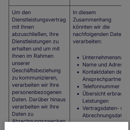
Um den
In diesem
Dienstleistungsvertrag
Zusammenhang
mit Ihnen
könnten wir die
abzuschließen, Ihre
nachfolgenden Daten
Dienstleistungen zu
verarbeiten:
erhalten und um mit
Ihnen im Rahmen
Unternehmensnam
unserer
Name und Adresse
Geschäftsbeziehung
Kontaktdaten der
zu kommunizieren,
Ansprechpartner
verarbeiten wir Ihre
Telefonnummer
personenbezogenen
Übersicht erbracht
Daten. Darüber hinaus
Leistungen
verarbeiten wir Ihre
Vertragsdaten- und
Daten zu
Abrechnungsdaten
Abrechnungszwecken.