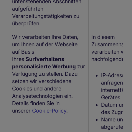
untenstehenden Abschnitten
aufgeführten
Verarbeitungstätigkeiten zu
überprüfen.
Wir verarbeiten Ihre Daten,
In diesem
um Ihnen auf der Webseite
Zusammenhang
auf Basis
verarbeiten wir 
Ihres
Surfverhaltens
nachfolgenden D
personalisierte Werbung
zur
Verfügung zu stellen. Dazu
IP-Adresse 
setzen wir verschiedene
anfragenden
Cookies und andere
internetfähi
Analysetechnologien ein.
Gerätes
Details finden Sie in
Datum und U
unserer
Cookie-Policy
.
des Zugriffs
Name und U
abgerufenen