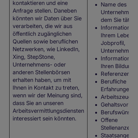
kontaktieren und eine
Name des
Anfrage stellen. Daneben
Unternehmens
könnten wir Daten über Sie
dem Sie tätig s
verarbeiten, die wir aus
Informationen 
öffentlich zugänglichen
Ihrem Lebensl
Quellen sowie beruflichen
Jobprofil,
Netzwerken, wie LinkedIn,
Unternehmensp
Xing, StepStone,
Informationen
Unternehmens- oder
Ihren Bildung
anderen Stellenbörsen
Referenzen,
erhalten haben, um mit
Berufliche
Ihnen in Kontakt zu treten,
Erfahrungen,
wenn wir der Meinung sind,
Arbeitszeugni
dass Sie an unseren
Gehaltsvorstel
Arbeitsvermittlungsdiensten
Berufswünsch
interessiert sein könnten.
Offene
Stellenanzeige
Staatsangehöri