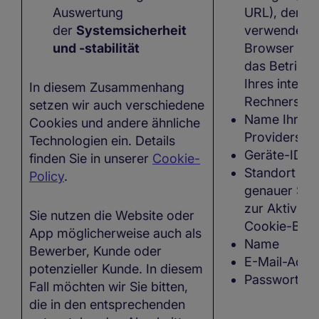
Auswertung
URL), der vo
der
Systemsicherheit
verwendete
und -stabilität
Browser und
das Betrieb
Ihres intern
In diesem Zusammenhang
Rechners,
setzen wir auch verschiedene
Name Ihres 
Cookies und andere ähnliche
Providers
Technologien ein. Details
Geräte-ID
finden Sie in unserer
Cookie-
Standort (ni
Policy
.
genauer Sta
zur Aktivier
Sie nutzen die Website oder
Cookie-Bann
App möglicherweise auch als
Name
Bewerber, Kunde oder
E-Mail-Adre
potenzieller Kunde. In diesem
Passwort
Fall möchten wir Sie bitten,
die in den entsprechenden