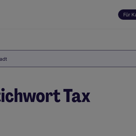
Für K
tadt
ichwort Tax