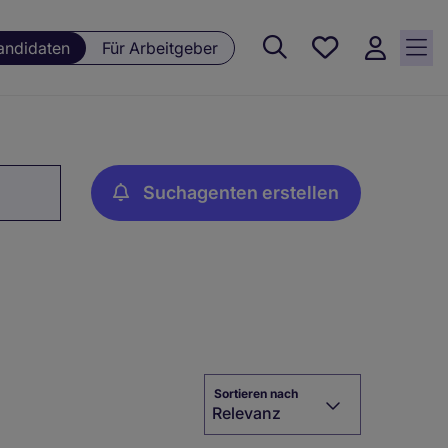
Meine
andidaten
Für Arbeitgeber
Jobs , 0
currently
saved
jobs
Suchagenten erstellen
Sortieren nach
Relevanz