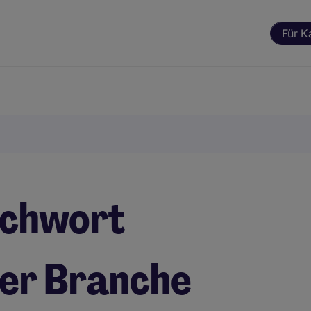
Für K
ichwort
der Branche