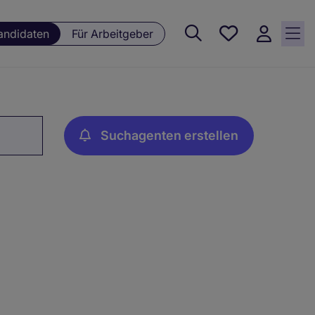
Meine
andidaten
Für Arbeitgeber
Jobs , 0
currently
saved
jobs
Suchagenten erstellen