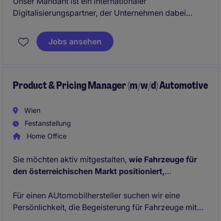
Unser Mandant ist ein internationaler
Digitalisierungspartner, der Unternehmen dabei
unterstützt, ihre Geschäftsprozesse mit modernen
Business‑Software‑Lösungen effizienter zu gestalten
Jobs ansehen
und durchgehend zu digitalisieren. Das Portfolio
umfasst umfassende Lösungen in den Bereichen ERP,
CRM, Business Intelligence, AI, individuelle
Applikationsentwicklung sowie Cloud‑Services.
Product & Pricing Manager (m/w/d) Automotive
Wien
Festanstellung
Home Office
Sie möchten aktiv mitgestalten,
wie Fahrzeuge für
den österreichischen Markt positioniert,
ausgestattet und erfolgreich eingeführt werden
?
Für einen AUtomobilhersteller suchen wir eine
Persönlichkeit, die Begeisterung für Fahrzeuge mit
kaufmännischem Verständnis und einem guten