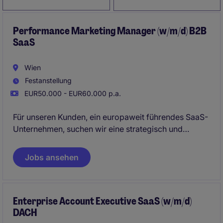
Performance Marketing Manager (w/m/d) B2B
SaaS
Wien
Festanstellung
EUR50.000 - EUR60.000 p.a.
Für unseren Kunden, ein europaweit führendes SaaS-
Unternehmen, suchen wir eine strategisch und
operativ starke Persönlichkeit als
Performance
Marketing Manager (w/m/d)
. In dieser Rolle bist Du
Jobs ansehen
verantwortlich für den Aufbau und die Optimierung
von PPC- und LinkedIn-Kampagnen, steuerst den
gesamten Lead-Funnel und trägst direkt zum
Enterprise Account Executive SaaS (w/m/d)
Wachstum und zur Pipeline des Unternehmens bei.
DACH