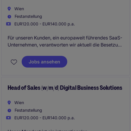
Wien
Festanstellung
EUR120.000 - EUR140.000 p.a.
Für unseren Kunden, ein europaweit führendes SaaS-
Unternehmen, verantworten wir aktuell die Besetzung
einer spannenden Position als Enterprise Account
Executive (w/m/d) für die DACH-Region. Sie sind auf
Jobs ansehen
der Suche nach einer spannenden Aufgabe in einem
hochmodernen und zukunftsgerichteten Feld bei
einem branchenführenden Unternehmen? Dann sind
Sie hier genau richtig.
Head of Sales (w/m/d) Digital Business Solutions
Wien
Festanstellung
EUR120.000 - EUR140.000 p.a.