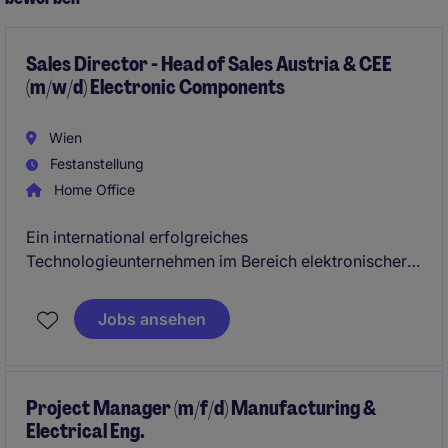
Sales Director - Head of Sales Austria & CEE
(m/w/d) Electronic Components
Wien
Festanstellung
Home Office
Ein international erfolgreiches
Technologieunternehmen im Bereich elektronischer
Komponenten und industrieller Lösungen sucht im
Zuge seiner Wachstumsstrategie eine erfahrene
Jobs ansehen
Führungspersönlichkeit für die Position des Head of
Sales (m/w/d) für die Region Österreich & CEE.
Project Manager (m/f/d) Manufacturing &
Electrical Eng.