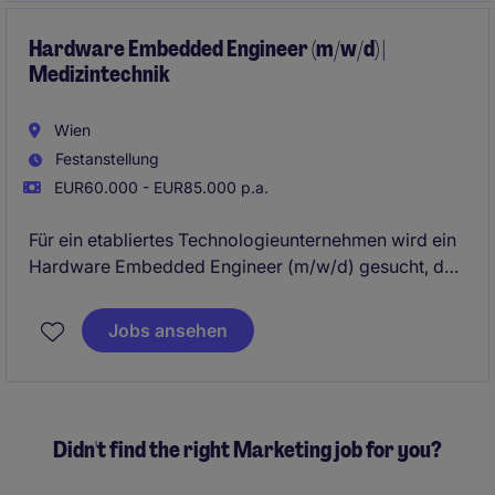
Produktionsschritte effizient, qualitativ hochwertig
und termingerecht umgesetzt werden.
Hardware Embedded Engineer (m/w/d) |
Medizintechnik
Wien
Festanstellung
EUR60.000 - EUR85.000 p.a.
Für ein etabliertes Technologieunternehmen wird ein
Hardware Embedded Engineer (m/w/d) gesucht, der
die Entwicklung innovativer elektronischer Systeme
von der Konzeptphase über die
Jobs ansehen
Prototypenentwicklung bis hin zur
Produktionsbegleitung und Serienreife verantwortet.
Didn't find the right Marketing job for you?