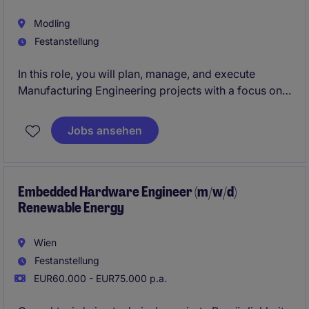
Modling
Festanstellung
In this role, you will plan, manage, and execute
Manufacturing Engineering projects with a focus on
electrical applications. Acting as a key interface
between production, engineering, and external
Jobs ansehen
partners, you will drive process optimization and
introduce new technologies. A strong focus lies on
the design, implementation, and ramp-up of
electrical test systems for series production in the
Embedded Hardware Engineer (m/w/d)
Renewable Energy
Greater Vienna South area.
Wien
Festanstellung
EUR60.000 - EUR75.000 p.a.