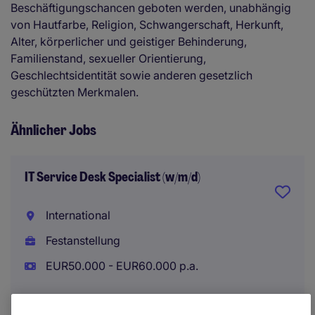
Beschäftigungschancen geboten werden, unabhängig
von Hautfarbe, Religion, Schwangerschaft, Herkunft,
Alter, körperlicher und geistiger Behinderung,
Familienstand, sexueller Orientierung,
Geschlechtsidentität sowie anderen gesetzlich
geschützten Merkmalen.
Ähnlicher Jobs
IT Service Desk Specialist (w/m/d)
International
Festanstellung
EUR50.000 - EUR60.000 p.a.