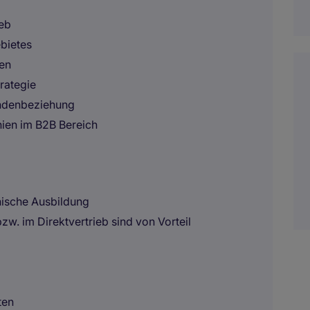
ieb
bietes
ten
rategie
undenbeziehung
nien im B2B Bereich
nische Ausbildung
zw. im Direktvertrieb sind von Vorteil
ten