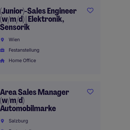
(Junior)-Sales Engineer
(Junio
(w/m/d) | Elektronik,
(w/m/d)
Sensorik
Autom
Wien
Graz
Festanstellung
Festan
Home Office
Home 
Area Sales Manager
(Junio
(w/m/d)
(w/m/d)
Automobilmarke
Autom
Salzburg
Linz