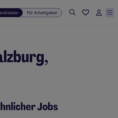
Meine
andidaten
Für Arbeitgeber
Jobs , 0
currently
saved
jobs
alzburg,
hnlicher Jobs