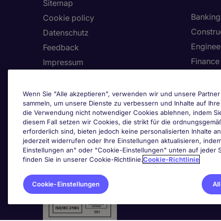
Sitemap
Banking 
Cookie policy
Constru
Datenschutz
Enginee
Feedback
Finance
Impressum
Health,
Land/Region
Human 
Allgemeine Vertragsbedingungen
Wenn Sie "Alle akzeptieren", verwenden wir und unsere Partner 
sammeln, um unsere Dienste zu verbessern und Inhalte auf Ihr
Informa
Barrierefreiheit
die Verwendung nicht notwendiger Cookies ablehnen, indem Sie a
Unser Hinweisgebersystem
diesem Fall setzen wir Cookies, die strikt für die ordnungsge
erforderlich sind, bieten jedoch keine personalisierten Inhalte a
Cook
jederzeit widerrufen oder Ihre Einstellungen aktualisieren, inde
Zertifizierungen
Einstellungen an" oder "Cookie-Einstellungen" unten auf jeder S
finden Sie in unserer Cookie-Richtlinie.
Cookie-Richtlinie
Cookie-Einstellungen
Al