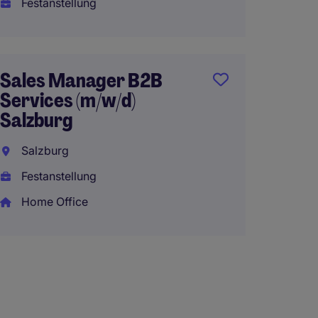
Festanstellung
Festan
Home 
Sales Manager B2B
Services (m/w/d)
Area 
Salzburg
(w/m/d
Autom
Salzburg
Festanstellung
Salzb
Home Office
Festan
EUR63.
Home 