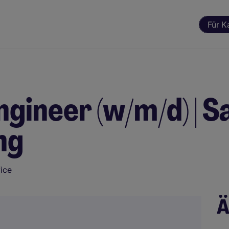
Für K
ngineer (w/m/d) | S
ng
ice
Ä