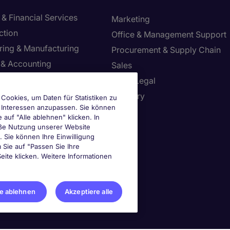
& Financial Services
Marketing
ction
Office & Management Support
ring & Manufacturing
Procurement & Supply Chain
 & Accounting
Sales
 Safety & Environment
Tax & Legal
Resources
Treasury
Cookies, um Daten für Statistiken zu
e Interessen anzupassen. Sie können
tion Technology
uf "Alle ablehnen" klicken. In
mäße Nutzung unserer Website
n. Sie können Ihre Einwilligung
ie-Einstellungen
m Sie auf "Passen Sie Ihre
eite klicken. Weitere Informationen
le ablehnen
Akzeptiere alle