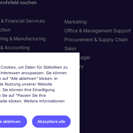
rufsfeld suchen
& Financial Services
Marketing
ction
Office & Management Support
ring & Manufacturing
Procurement & Supply Chain
 & Accounting
Sales
 Safety & Environment
Tax & Legal
Resources
Treasury
Cookies, um Daten für Statistiken zu
e Interessen anzupassen. Sie können
tion Technology
uf "Alle ablehnen" klicken. In
mäße Nutzung unserer Website
n. Sie können Ihre Einwilligung
ie-Einstellungen
m Sie auf "Passen Sie Ihre
eite klicken. Weitere Informationen
le ablehnen
Akzeptiere alle