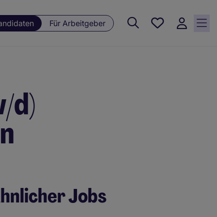
Meine
andidaten
Für Arbeitgeber
Jobs , 0
currently
saved
jobs
/d)
on
hnlicher Jobs