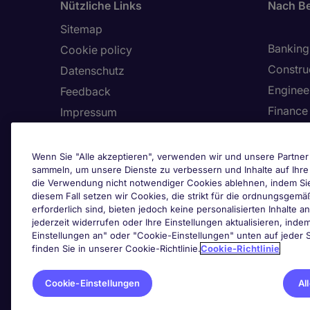
Nützliche Links
Nach Be
Sitemap
Banking 
Cookie policy
Constru
Datenschutz
Enginee
Feedback
Finance
Impressum
Health,
Land/Region
Human 
Allgemeine Vertragsbedingungen
Wenn Sie "Alle akzeptieren", verwenden wir und unsere Partner 
sammeln, um unsere Dienste zu verbessern und Inhalte auf Ihr
Informa
Barrierefreiheit
die Verwendung nicht notwendiger Cookies ablehnen, indem Sie a
Unser Hinweisgebersystem
diesem Fall setzen wir Cookies, die strikt für die ordnungsge
erforderlich sind, bieten jedoch keine personalisierten Inhalte a
Cook
jederzeit widerrufen oder Ihre Einstellungen aktualisieren, inde
Zertifizierungen
Einstellungen an" oder "Cookie-Einstellungen" unten auf jeder S
finden Sie in unserer Cookie-Richtlinie.
Cookie-Richtlinie
Cookie-Einstellungen
Al