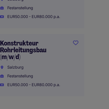
Festan
Festanstellung
EUR55.
EUR50.000 - EUR80.000 p.a.
Senio
Konstrukteur
Konstr
Rohrleitungsbau
industr
(m/w/d)
Elektr
Salzburg
Salzb
Festanstellung
Festan
EUR50.000 - EUR80.000 p.a.
EUR60.