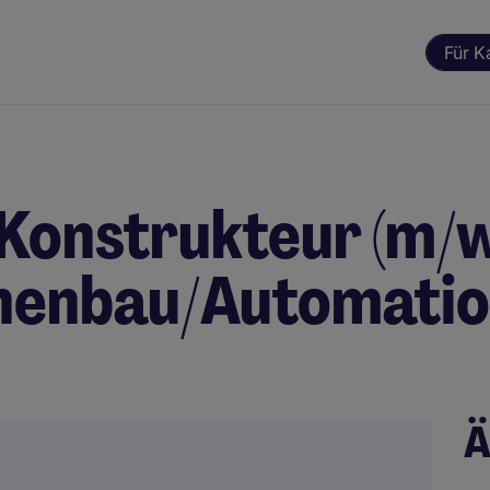
Für K
Konstrukteur (m/w
nenbau/Automati
Ä