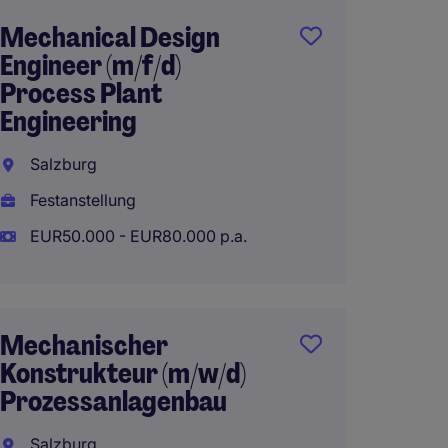
Mechanical Design
EPLAN
Engineer (m/f/d)
(m/w/d
Process Plant
Autom
Engineering
Linz
Salzburg
Festan
Festanstellung
EUR60.
EUR50.000 - EUR80.000 p.a.
EPLAN
Mechanischer
(m/w/d
Konstrukteur (m/w/d)
Sonde
Prozessanlagenbau
Wien
Salzburg