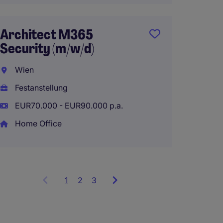
Architect M365
IT Sec
Security (m/w/d)
(m/w/d
Wien
Wels
Festanstellung
Festan
EUR70.000 - EUR90.000 p.a.
EUR80.
Home Office
1
Showing
2
3
items
1
to