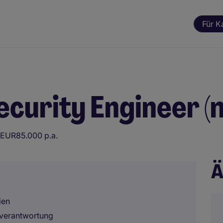
Für K
curity Engineer (
EUR85.000 p.a.
Ä
ien
verantwortung