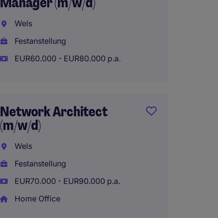
Manager (m/w/d)
Engine
Wels
Wien
Festanstellung
Festan
EUR60.000 - EUR80.000 p.a.
EUR70.
Network Architect
Networ
(m/w/d)
Engine
Wels
Wien
Festanstellung
Festan
EUR70.000 - EUR90.000 p.a.
EUR60.
Home Office
Home 