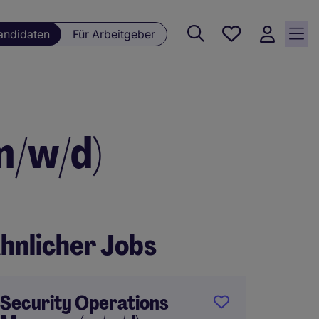
Meine
andidaten
Für Arbeitgeber
Jobs , 0
currently
saved
jobs
m/w/d)
hnlicher Jobs
Security Operations
Senio