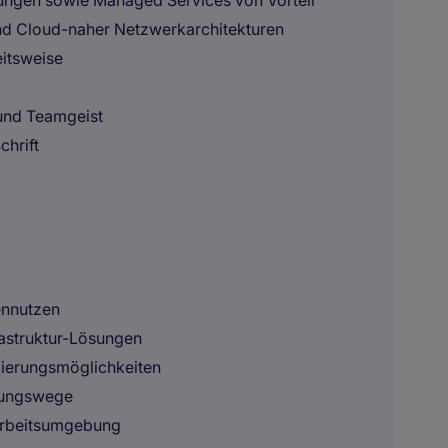
ngen sowie Managed Services von Vorteil
und Cloud-naher Netzwerkarchitekturen
eitsweise
und Teamgeist
chrift
ennutzen
astruktur-Lösungen
zierungsmöglichkeiten
idungswege
Arbeitsumgebung