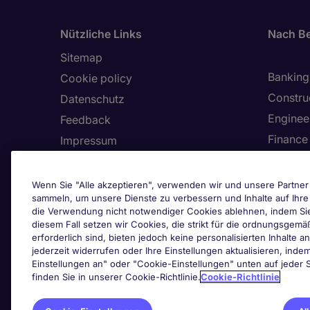
Nützliche Links
Nach Be
Sitemap
Banking 
Cookie policy
Constru
Datenschutz
Enginee
Feedback
Finance
Impressum
Health,
Land/Region
Human 
Allgemeine Vertragsbedingungen
Wenn Sie "Alle akzeptieren", verwenden wir und unsere Partner 
sammeln, um unsere Dienste zu verbessern und Inhalte auf Ihr
Informa
Barrierefreiheit
die Verwendung nicht notwendiger Cookies ablehnen, indem Sie a
Unser Hinweisgebersystem
diesem Fall setzen wir Cookies, die strikt für die ordnungsge
erforderlich sind, bieten jedoch keine personalisierten Inhalte a
Cook
jederzeit widerrufen oder Ihre Einstellungen aktualisieren, inde
Zertifizierungen
Einstellungen an" oder "Cookie-Einstellungen" unten auf jeder S
finden Sie in unserer Cookie-Richtlinie.
Cookie-Richtlinie