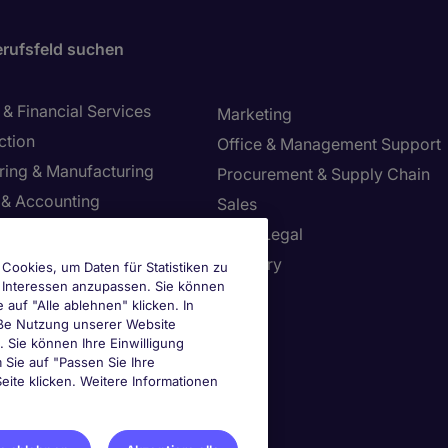
rufsfeld suchen
& Financial Services
Marketing
ction
Office & Management Support
ring & Manufacturing
Procurement & Supply Chain
 & Accounting
Sales
 Safety & Environment
Tax & Legal
Resources
Treasury
Cookies, um Daten für Statistiken zu
e Interessen anzupassen. Sie können
tion Technology
uf "Alle ablehnen" klicken. In
mäße Nutzung unserer Website
n. Sie können Ihre Einwilligung
ie-Einstellungen
m Sie auf "Passen Sie Ihre
eite klicken. Weitere Informationen