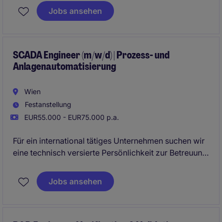
von der Konzeptphase über die
Jobs ansehen
Prototypenentwicklung bis hin zur
Produktionsbegleitung und Serienreife verantwortet.
SCADA Engineer (m/w/d) | Prozess- und
Anlagenautomatisierung
Wien
Festanstellung
EUR55.000 - EUR75.000 p.a.
Für ein international tätiges Unternehmen suchen wir
eine technisch versierte Persönlichkeit zur Betreuung,
Optimierung und Weiterentwicklung komplexer
SCADA- und Automatisierungssysteme. Die Position
Jobs ansehen
verbindet den operativen Anlagenbetrieb mit
technischen Verbesserungsprojekten und bietet die
Möglichkeit, aktiv an der Digitalisierung und