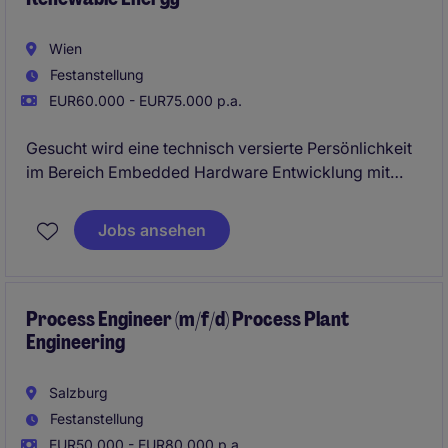
Wien
Festanstellung
EUR60.000 - EUR75.000 p.a.
Gesucht wird eine technisch versierte Persönlichkeit
im Bereich Embedded Hardware Entwicklung mit
Schwerpunkt auf industriellen Elektroniksystemen im
Umfeld erneuerbarer Energien. Die Rolle umfasst die
Jobs ansehen
Entwicklung innovativer Hardwarelösungen über den
gesamten Produktlebenszyklus hinweg und bietet die
Möglichkeit, aktiv an zukunftsweisenden
Steuerungs-, Regelungs- und Schutzsystemen für
Process Engineer (m/f/d) Process Plant
Engineering
kritische Energieinfrastrukturen mitzuwirken.
Salzburg
Festanstellung
EUR50.000 - EUR80.000 p.a.