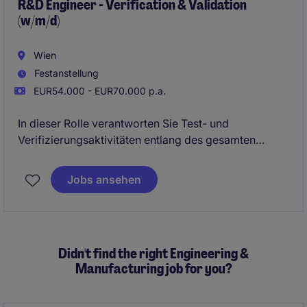
Effizienzsteigerung von Produktions- und
R&D Engineer - Verification & Validation
(w/m/d)
Prozessanlagen mitzuwirken.
Wien
Festanstellung
EUR54.000 - EUR70.000 p.a.
In dieser Rolle verantworten Sie Test- und
Verifizierungsaktivitäten entlang des gesamten
Produktlebenszyklus - von der Entwicklung bis zur
Serienüberleitung. Sie stellen die Qualität, Sicherheit
Jobs ansehen
und Leistungsfähigkeit komplexer Systeme sicher
und arbeiten dabei eng mit interdisziplinären Teams
aus Entwicklung, Versuch und Produktion zusammen.
Didn't find the right Engineering &
Manufacturing job for you?