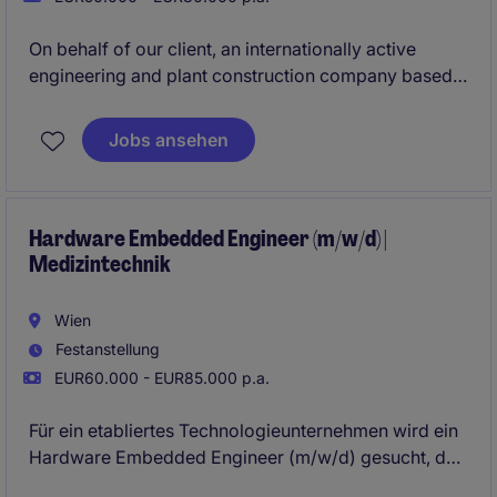
On behalf of our client, an internationally active
engineering and plant construction company based
in the Salzburg region, we are seeking a
Process
Engineer (m/f/d)
. In this role, you will support
Jobs ansehen
international plant engineering projects from the
concept phase through to commissioning and take
on technical responsibility from an early stage.
Hardware Embedded Engineer (m/w/d) |
Medizintechnik
Wien
Festanstellung
EUR60.000 - EUR85.000 p.a.
Für ein etabliertes Technologieunternehmen wird ein
Hardware Embedded Engineer (m/w/d) gesucht, der
die Entwicklung innovativer elektronischer Systeme