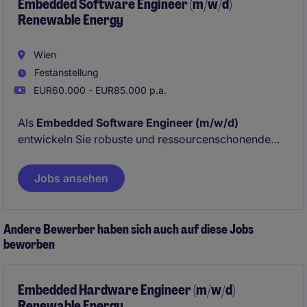
Embedded Software Engineer (m/w/d)
Renewable Energy
Wien
Festanstellung
EUR60.000 - EUR85.000 p.a.
Als
Embedded Software Engineer (m/w/d)
entwickeln Sie robuste und ressourcenschonende
Softwarelösungen für Steuer- und Regelgeräte in
Kraftanlagen - mit besonderem Fokus auf
Jobs ansehen
Embedded-Linux-Systeme. Sie arbeiten am
Hauptsitz in Wien an innovativen, nachhaltigen
Projekten mit hoher Relevanz für die Energiewende.
Andere Bewerber haben sich auch auf diese Jobs
beworben
Embedded Hardware Engineer (m/w/d)
Renewable Energy