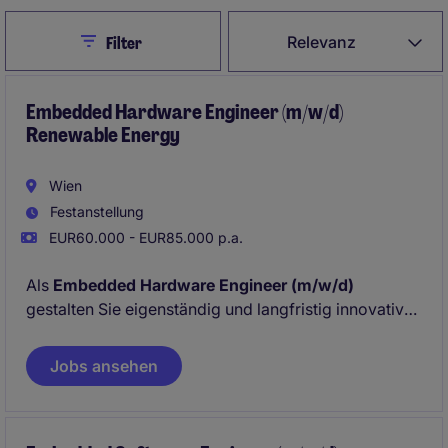
Close
Relevanz
Filter
Embedded Hardware Engineer (m/w/d)
Renewable Energy
Wien
Festanstellung
EUR60.000 - EUR85.000 p.a.
Als
Embedded Hardware Engineer (m/w/d)
gestalten Sie eigenständig und langfristig innovative
Hardwarelösungen für Steuer- und Regelgeräte in
Kraftanlagen. Sie arbeiten am Standort Wien in einem
Jobs ansehen
führenden Unternehmen im internationalen
Energiesektor an nachhaltigen
Automatisierungsprojekten.