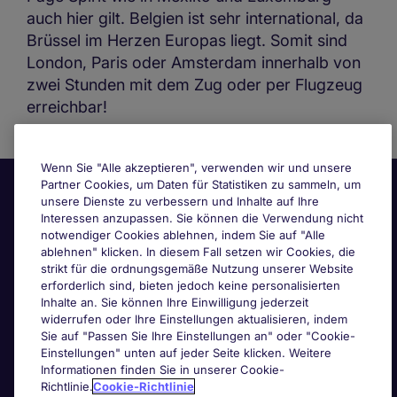
auch hier gilt. Belgien ist sehr international, da
Brüssel im Herzen Europas liegt. Somit sind
London, Paris oder Amsterdam innerhalb von
zwei Stunden mit dem Zug oder per Flugzeug
erreichbar!
Wenn Sie "Alle akzeptieren", verwenden wir und unsere
Partner Cookies, um Daten für Statistiken zu sammeln, um
unsere Dienste zu verbessern und Inhalte auf Ihre
Interessen anzupassen. Sie können die Verwendung nicht
notwendiger Cookies ablehnen, indem Sie auf "Alle
ablehnen" klicken. In diesem Fall setzen wir Cookies, die
strikt für die ordnungsgemäße Nutzung unserer Website
Nützliche Links
erforderlich sind, bieten jedoch keine personalisierten
Inhalte an. Sie können Ihre Einwilligung jederzeit
widerrufen oder Ihre Einstellungen aktualisieren, indem
Nach Berufsfeld suchen
Sie auf "Passen Sie Ihre Einstellungen an" oder "Cookie-
Einstellungen" unten auf jeder Seite klicken. Weitere
Informationen finden Sie in unserer Cookie-
Haben Sie Personalbedarf?
Richtlinie.
Cookie-Richtlinie