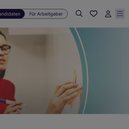
Meine
andidaten
Für Arbeitgeber
Jobs , 0
currently
saved
jobs