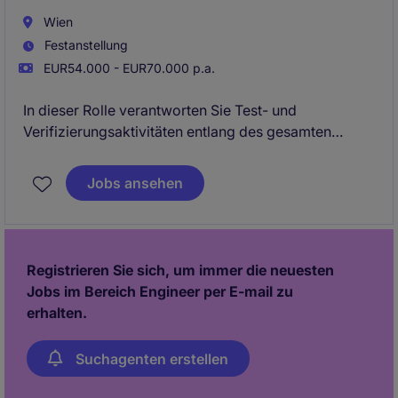
Wien
Festanstellung
EUR54.000 - EUR70.000 p.a.
In dieser Rolle verantworten Sie Test- und
Verifizierungsaktivitäten entlang des gesamten
Produktlebenszyklus - von der Entwicklung bis zur
Serienüberleitung. Sie stellen die Qualität, Sicherheit
Jobs ansehen
und Leistungsfähigkeit komplexer Systeme sicher
und arbeiten dabei eng mit interdisziplinären Teams
aus Entwicklung, Versuch und Produktion zusammen.
Registrieren Sie sich, um immer die neuesten
Jobs im Bereich Engineer per E-mail zu
erhalten.
Suchagenten erstellen