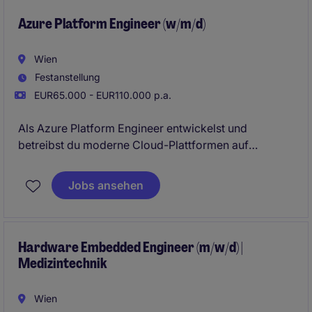
Azure Platform Engineer (w/m/d)
Wien
Festanstellung
EUR65.000 - EUR110.000 p.a.
Als Azure Platform Engineer entwickelst und
betreibst du moderne Cloud-Plattformen auf
Microsoft Azure und schaffst die technische
Grundlage für sichere, skalierbare und automatisierte
Jobs ansehen
Unternehmensanwendungen. Dabei setzt du
Infrastructure as Code mit Terraform um, etablierst
Governance- und DevOps-Standards und unterstützt
Teams bei der erfolgreichen Nutzung der Cloud-
Hardware Embedded Engineer (m/w/d) |
Medizintechnik
Plattform.
Wien