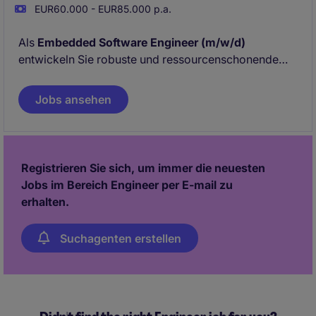
EUR60.000 - EUR85.000 p.a.
Als
Embedded Software Engineer (m/w/d)
entwickeln Sie robuste und ressourcenschonende
Softwarelösungen für Steuer- und Regelgeräte in
Kraftanlagen - mit besonderem Fokus auf
Jobs ansehen
Embedded-Linux-Systeme. Sie arbeiten am
Hauptsitz in Wien an innovativen, nachhaltigen
Projekten mit hoher Relevanz für die Energiewende.
Registrieren Sie sich, um immer die neuesten
Jobs im Bereich Engineer per E-mail zu
erhalten.
Suchagenten erstellen