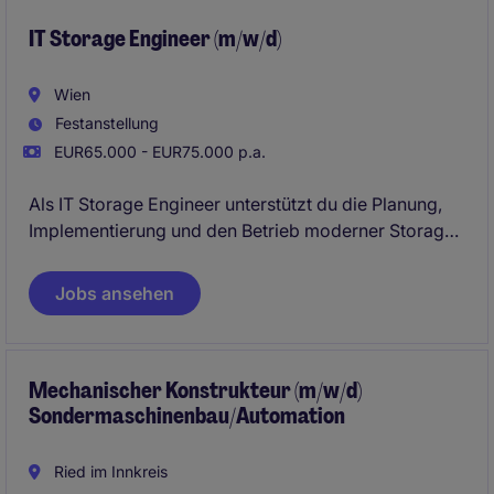
Projektbeteiligten und gestalten mit Ihrem Know-how
nachhaltige Bauwerke, die die Zukunft prägen.
IT Storage Engineer (m/w/d)
Wien
Festanstellung
EUR65.000 - EUR75.000 p.a.
Als IT Storage Engineer unterstützt du die Planung,
Implementierung und den Betrieb moderner Storage-
Infrastrukturen und übernimmst technische
Verantwortung im gesamten Projektzyklus. Dabei
Jobs ansehen
betreust du Kunden im 1st- und 2nd-Level-Support,
analysierst Probleme und stellst einen stabilen,
sicheren Storage-Betrieb sicher.
Mechanischer Konstrukteur (m/w/d)
Sondermaschinenbau/Automation
Ried im Innkreis