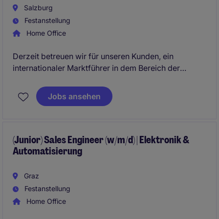
Salzburg
Festanstellung
Home Office
Derzeit betreuen wir für unseren Kunden, ein
internationaler Marktführer in dem Bereich der
Automatisierung, speziell Sensorik, die spannende
Positionen des
" (Junior) Sales Engineer (w/m/d)"
.
Jobs ansehen
In dieser Position sind der Direktvertrieb und die
Arbeit am Kunden besonders wichtig. Die Position
soll für das Vertriebsgebiet Salzburg verantwortlich
sein und mit einer Person mit Nähe zum Office in
(Junior) Sales Engineer (w/m/d) | Elektronik &
Automatisierung
Salzburg besetzt werden.
Graz
Festanstellung
Home Office