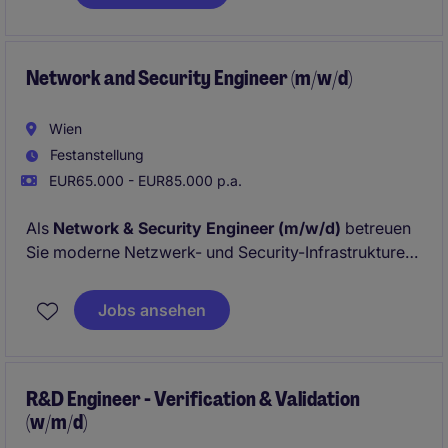
Entwicklung innovativer Hardwarelösungen über den
gesamten Produktlebenszyklus hinweg und bietet die
Möglichkeit, aktiv an zukunftsweisenden
Steuerungs-, Regelungs- und Schutzsystemen für
Network and Security Engineer (m/w/d)
kritische Energieinfrastrukturen mitzuwirken.
Wien
Festanstellung
EUR65.000 - EUR85.000 p.a.
Als
Network & Security Engineer (m/w/d)
betreuen
Sie moderne Netzwerk- und Security-Infrastrukturen
im Managed-Services-Umfeld und stellen deren
stabilen und sicheren Betrieb sicher. Zudem
Jobs ansehen
unterstützen Sie bei der Weiterentwicklung von LAN-,
WAN- und VPN-Lösungen sowie bei technischen
Kundenanfragen.
R&D Engineer - Verification & Validation
(w/m/d)