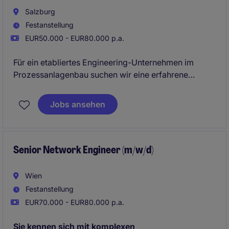
Salzburg
Festanstellung
EUR50.000 - EUR80.000 p.a.
Für ein etabliertes Engineering-Unternehmen im
Prozessanlagenbau suchen wir eine erfahrene
Persönlichkeit im Bereich Rohrleitungsplanung und
Piping Engineering. Die Position verbindet
Jobs ansehen
konstruktive Planung, 3D-Modellierung sowie
technische Auslegung innerhalb anspruchsvoller
Projekte im Spezialanlagenbau (Chemie-
Verfahrenstechnik).
Senior Network Engineer (m/w/d)
Wien
Festanstellung
EUR70.000 - EUR80.000 p.a.
Sie kennen sich mit komplexen