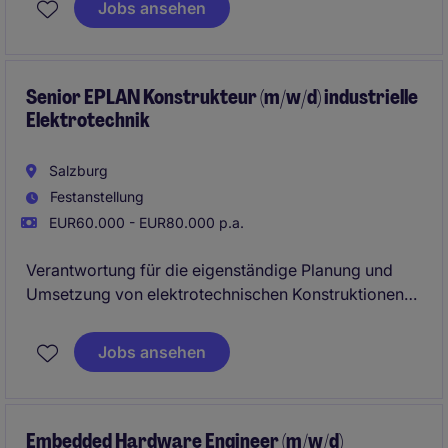
Jobs ansehen
gemacht werden.
Senior EPLAN Konstrukteur (m/w/d) industrielle
Elektrotechnik
Salzburg
Festanstellung
EUR60.000 - EUR80.000 p.a.
Verantwortung für die eigenständige Planung und
Umsetzung von elektrotechnischen Konstruktionen
im industriellen Umfeld mit Fokus auf EPLAN P8.
Steuerung technischer Anforderungen sowie enge
Jobs ansehen
Abstimmung mit internen und externen
Projektbeteiligten.
Embedded Hardware Engineer (m/w/d)