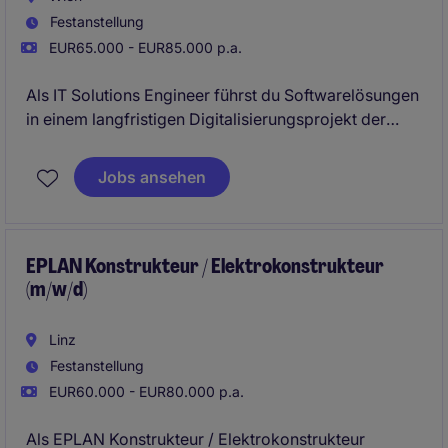
Festanstellung
EUR65.000 - EUR85.000 p.a.
Als IT Solutions Engineer führst du Softwarelösungen
in einem langfristigen Digitalisierungsprojekt der
Energie‑ und Infrastrukturbranche ein und begleitest
Kunden von der
Inbetriebnahme über Konfiguration
Jobs ansehen
und Testing bis zu Schulungen und Support
. Die
Rolle verbindet
technisches Verständnis mit
Kunden‑ und Projektarbeit
und bietet eine klare
Entwicklungsperspektive
EPLAN Konstrukteur / Elektrokonstrukteur
(m/w/d)
Linz
Festanstellung
EUR60.000 - EUR80.000 p.a.
Als EPLAN Konstrukteur / Elektrokonstrukteur