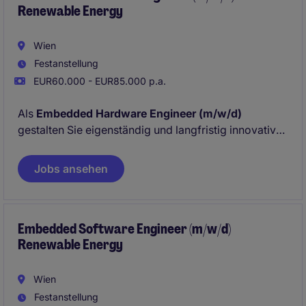
Renewable Energy
Wien
Festanstellung
EUR60.000 - EUR85.000 p.a.
Als
Embedded Hardware Engineer (m/w/d)
gestalten Sie eigenständig und langfristig innovative
Hardwarelösungen für Steuer- und Regelgeräte in
Kraftanlagen. Sie arbeiten am Standort Wien in einem
Jobs ansehen
führenden Unternehmen im internationalen
Energiesektor an nachhaltigen
Automatisierungsprojekten.
Embedded Software Engineer (m/w/d)
Renewable Energy
Wien
Festanstellung