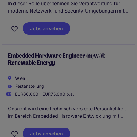
In dieser Rolle übernehmen Sie Verantwortung für
moderne Netzwerk- und Security-Umgebungen mit
besonderem Fokus auf
Fortinet-Technologien
. Sie
arbeiten in einem technisch anspruchsvollen Umfeld,
Jobs ansehen
bringen eigene Ideen ein und entwickeln gemeinsam
mit einem erfahrenen Team innovative Infrastruktur-
und Security-Lösungen für namhafte
Unternehmenskunden weiter.
Embedded Hardware Engineer (m/w/d)
Renewable Energy
Wien
Festanstellung
EUR60.000 - EUR75.000 p.a.
Gesucht wird eine technisch versierte Persönlichkeit
im Bereich Embedded Hardware Entwicklung mit
Schwerpunkt auf industriellen Elektroniksystemen im
Umfeld erneuerbarer Energien. Die Rolle umfasst die
Jobs ansehen