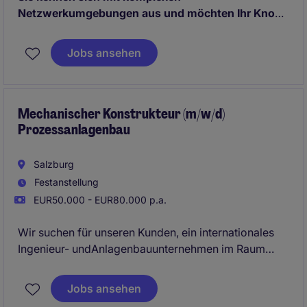
Netzwerkumgebungen aus und möchten Ihr Know-
how in einem technisch anspruchsvollen Umfeld
einbringen?
Sie haben Netzwerkinfrastrukturen
Jobs ansehen
aufgebaut, Routing- und Switching-Konzepte
umgesetzt und arbeiten gerne hands-on? Dann
könnte diese Position genau die richtige für Sie sein.
Mechanischer Konstrukteur (m/w/d)
Prozessanlagenbau
Salzburg
Festanstellung
EUR50.000 - EUR80.000 p.a.
Wir suchen für unseren Kunden, ein internationales
Ingenieur- undAnlagenbauunternehmen im Raum
Salzburg, einen Mechanischen Konstrukteur (m/w/d).
Freuen Sie sich auf anspruchsvolle Projekte
Jobs ansehen
imProzessanlagenbau und die Möglichkeit,