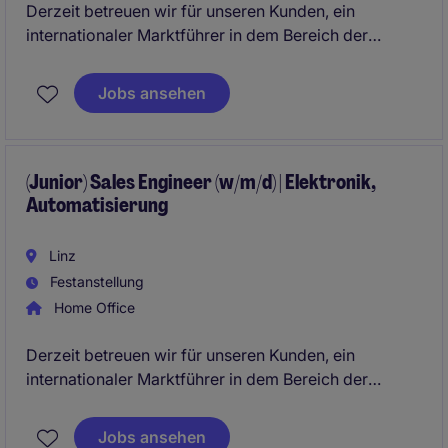
Derzeit betreuen wir für unseren Kunden, ein
internationaler Marktführer in dem Bereich der
Automatisierung, speziell Sensorik, die spannende
Positionen des
"(Junior) Sales Engineer (w/m/d)"
.
Jobs ansehen
In dieser Position sind der Direktvertrieb und die
Arbeit am Kunden besonders wichtig. Die Position
soll für das Vertriebsgebiet Graz verantwortlich sein.
(Junior) Sales Engineer (w/m/d) | Elektronik,
Automatisierung
Linz
Festanstellung
Home Office
Derzeit betreuen wir für unseren Kunden, ein
internationaler Marktführer in dem Bereich der
Automatisierung, speziell Sensorik, die spannende
Positionen des
" (Junior) Sales Engineer (w/m/d)"
.
Jobs ansehen