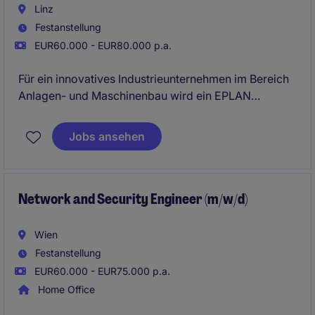
Linz
Festanstellung
EUR60.000 - EUR80.000 p.a.
Für ein innovatives Industrieunternehmen im Bereich
Anlagen- und Maschinenbau wird ein EPLAN
Konstrukteur (m/w/d) gesucht. Die Position umfasst
die elektrotechnische Planung, Konstruktion und
Jobs ansehen
Dokumentation von Anlagen und Maschinen sowie
die technische Begleitung von Projekten über den
gesamten Projektlebenszyklus.
Network and Security Engineer (m/w/d)
Wien
Festanstellung
EUR60.000 - EUR75.000 p.a.
Home Office