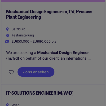
Mechanical Design Engineer (m/f/d) Process
Plant Engineering
Salzburg
Festanstellung
EUR50.000 - EUR80.000 p.a.
We are seeking a
Mechanical Design Engineer
(m/f/d)
on behalf of our client, an international
engineering and plant construction company based
in the Salzburg region. Join a technically challenging
Jobs ansehen
environment focused on process plant engineering
and take the opportunity to actively contribute to
engineering solutions from the initial concept phase
through detailed design and commissioning.
IT-SOLUTIONS ENGINEER (M/W/D)
Wien