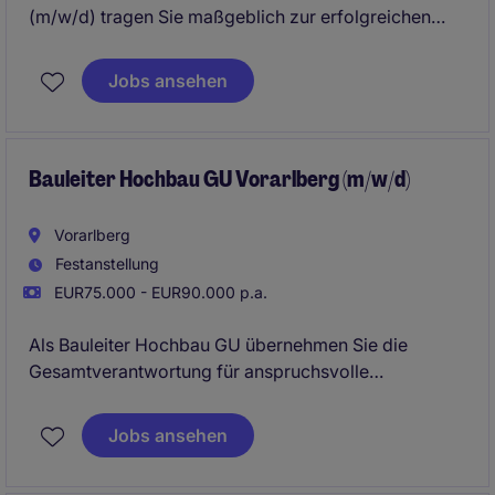
(m/w/d) tragen Sie maßgeblich zur erfolgreichen
Umsetzung anspruchsvoller
Sondermaschinenprojekte bei. Sie entwickeln
Jobs ansehen
Schaltpläne, übernehmen die Elektrokonstruktion,
definieren Anlagenkomponenten, und begleiten
Projekte von der Konzeption bis zur Inbetriebnahme.
Bauleiter Hochbau GU Vorarlberg (m/w/d)
Vorarlberg
Festanstellung
EUR75.000 - EUR90.000 p.a.
Als Bauleiter Hochbau GU übernehmen Sie die
Gesamtverantwortung für anspruchsvolle
Bauprojekte von der Planung bis zur erfolgreichen
Übergabe und steuern Termine, Kosten sowie
Jobs ansehen
Qualität mit hoher Eigenverantwortung. In dieser
Schlüsselposition koordinieren Sie alle