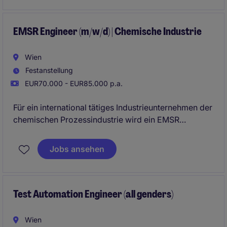
technische Lösungen von derKonzeptphase bis zur
Inbetriebnahme aktiv mitzugestalten.
EMSR Engineer (m/w/d) | Chemische Industrie
Wien
Festanstellung
EUR70.000 - EUR85.000 p.a.
Für ein international tätiges Industrieunternehmen der
chemischen Prozessindustrie wird ein EMSR
Engineer (m/w/d) gesucht. Die Position verantwortet
die Planung, Optimierung und Weiterentwicklung von
Jobs ansehen
EMSR-Systemen innerhalb moderner
Produktionsanlagen.
Test Automation Engineer (all genders)
Wien