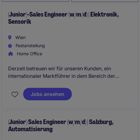
(Junior)-Sales Engineer (w/m/d) | Elektronik,
Sensorik
Wien
Festanstellung
Home Office
Derzeit betreuen wir für unseren Kunden, ein
internationaler Marktführer in dem Bereich der
Automatisierung, speziell Sensorik, die spannende
Positionen des
" (Junior) Sales Engineer (w/m/d)"
.
Jobs ansehen
In dieser Position sind der Direktvertrieb und die
Arbeit am Kunden besonders wichtig. Die Position
soll für das Vertriebsgebiet Wien verantwortlich sein
und mit einer Person mit Wohnort in oder um Wien
(Junior) Sales Engineer (w/m/d) | Salzburg,
Automatisierung
besetzt werden.