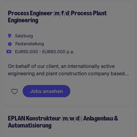
Process Engineer (m/f/d) Process Plant
Engineering
Salzburg
Festanstellung
EUR50.000 - EUR80.000 p.a.
On behalf of our client, an internationally active
engineering and plant construction company based
in the Salzburg region, we are seeking a
Process
Engineer (m/f/d)
. In this role, you will support
Jobs ansehen
international plant engineering projects from the
concept phase through to commissioning and take
on technical responsibility from an early stage.
EPLAN Konstrukteur (m/w/d) | Anlagenbau &
Automatisierung