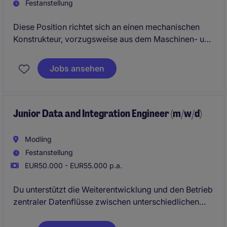
Festanstellung
Diese Position richtet sich an einen mechanischen
Konstrukteur, vorzugsweise aus dem Maschinen- und
Anlagenbau, der zusätzlich techn. Projekte
verantwortet. Gesucht wird jemand, der komplexe
Jobs ansehen
Automatisierungslösungen entwickelt, Projekte aus
der Konstruktion heraus steuert und als zentrale
Schnittstelle im Engineering agiert. Der Schwerpunkt
liegt auf Sondermaschinen, Handlingsystemen und
Junior Data and Integration Engineer (m/w/d)
verketteten Anlagen. Dienstort ist im Raum Ried im
Innkreis (OÖ).
Modling
Festanstellung
EUR50.000 - EUR55.000 p.a.
Du unterstützt die Weiterentwicklung und den Betrieb
zentraler Datenflüsse zwischen unterschiedlichen
IT‑Systemen. Dabei lernst du, wie Daten sauber
integriert, verarbeitet und für Fachbereiche nutzbar