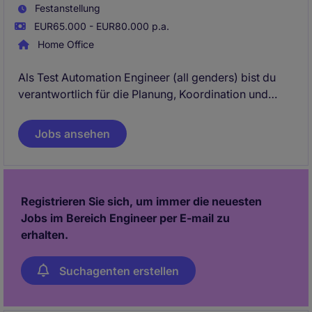
Festanstellung
EUR65.000 - EUR80.000 p.a.
Home Office
Als Test Automation Engineer (all genders) bist du
verantwortlich für die Planung, Koordination und
Durchführung aller Testaktivitäten für ein neu
entwickeltes digitales Steuerungs-Produkt. Als Teil
Jobs ansehen
eines erfahrenen QA-Teams arbeitest du an
anspruchsvollen Projekten im Banken- und Fintech-
Umfeld. Du unterstützt unsere Kunden bei der
Sicherstellung der Softwarequalität - mit Fokus auf
Registrieren Sie sich, um immer die neuesten
Automatisierung, modernsten Tools und stabilen
Jobs im Bereich Engineer per E-mail zu
Testprozessen.
erhalten.
Suchagenten erstellen