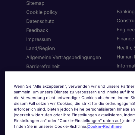
Sitemap
Banking 
Cookie policy
Constru
Datenschutz
Enginee
Feedback
Finance
Impressum
Health,
Land/Region
Human 
Allgemeine Vertragsbedingungen
Informa
Barrierefreiheit
Unser Hinweisgebersystem
Cook
Wenn Sie "Alle akzeptieren", verwenden wir und unsere Partner 
Zertifizierungen
sammeln, um unsere Dienste zu verbessern und Inhalte auf Ihr
die Verwendung nicht notwendiger Cookies ablehnen, indem Sie a
diesem Fall setzen wir Cookies, die strikt für die ordnungsge
erforderlich sind, bieten jedoch keine personalisierten Inhalte a
jederzeit widerrufen oder Ihre Einstellungen aktualisieren, inde
Einstellungen an" oder "Cookie-Einstellungen" unten auf jeder S
finden Sie in unserer Cookie-Richtlinie.
Cookie-Richtlinie