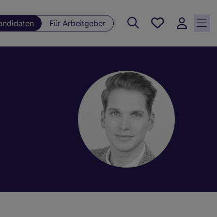
Meine
andidaten
Für Arbeitgeber
Jobs , 0
currently
saved
jobs