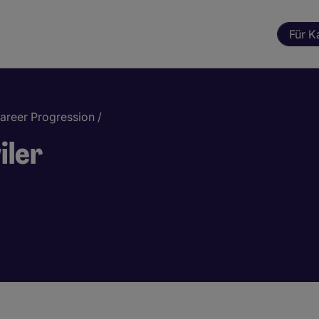
Für K
areer Progression
/
iler