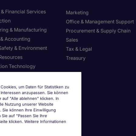
& Financial Services
Marketing
ction
Office & Management Support
ring & Manufacturing
Procurement & Supply Chain
 & Accounting
Sales
 Safety & Environment
Tax & Legal
Resources
Treasury
tion Technology
ie-Einstellungen
Cookies, um Daten für Statistiken zu
e Interessen anzupassen. Sie können
uf "Alle ablehnen" klicken. In
mäße Nutzung unserer Website
n. Sie können Ihre Einwilligung
m Sie auf "Passen Sie Ihre
eite klicken. Weitere Informationen